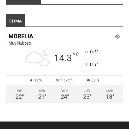
CLIMA
MORELIA
Muy Nuboso
°
14.3
°
C
14.3
°
14.3
93 %
1.6kmh
58 %
VIE
SÁB
DOM
LUN
MAR
22
°
21
°
24
°
23
°
18
°