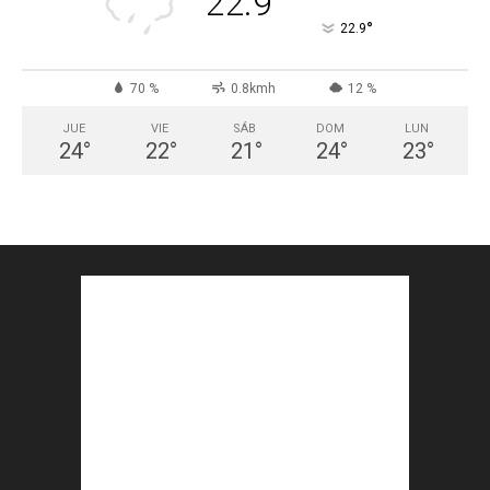
22.9
°
22.9
70 %
0.8kmh
12 %
JUE
VIE
SÁB
DOM
LUN
24
°
22
°
21
°
24
°
23
°