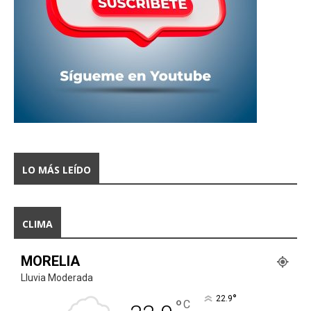
LO MÁS LEÍDO
CLIMA
MORELIA
Lluvia Moderada
°
22.9
°
C