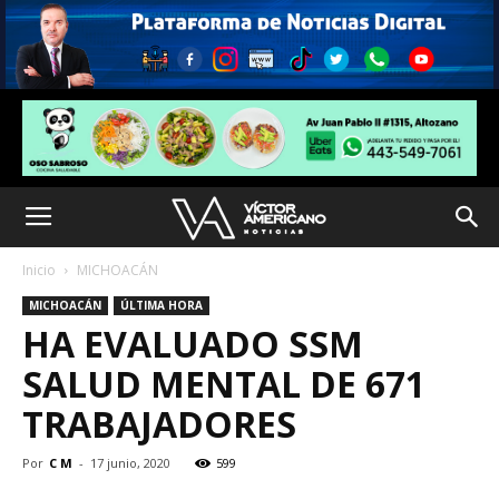
Inicio
MICHOACÁN
MICHOACÁN
ÚLTIMA HORA
HA EVALUADO SSM
SALUD MENTAL DE 671
TRABAJADORES
Por
C M
-
17 junio, 2020
599