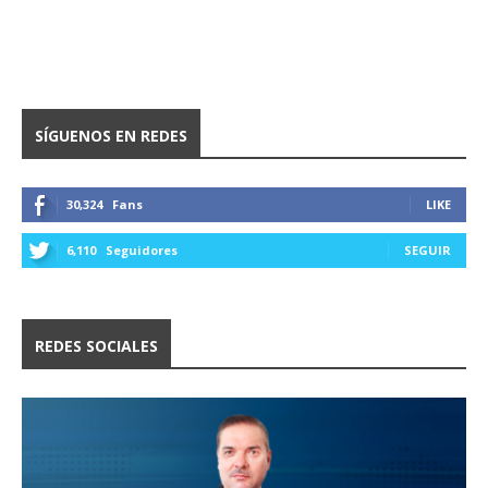
SÍGUENOS EN REDES
30,324
Fans
LIKE
6,110
Seguidores
SEGUIR
REDES SOCIALES