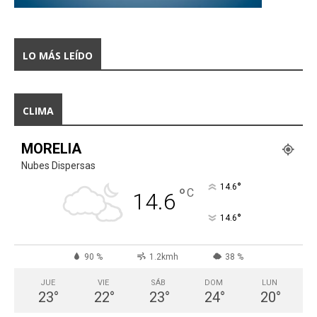
LO MÁS LEÍDO
CLIMA
MORELIA
Nubes Dispersas
°
14.6
°
C
14.6
°
14.6
90 %
1.2kmh
38 %
JUE
VIE
SÁB
DOM
LUN
23
°
22
°
23
°
24
°
20
°