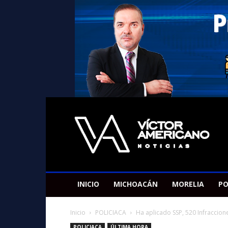
Americano
Victor
INICIO
MICHOACÁN
MORELIA
PO
Inicio
POLICIACA
Ha aplicado SSP, 520 Infraccione
POLICIACA
ÚLTIMA HORA