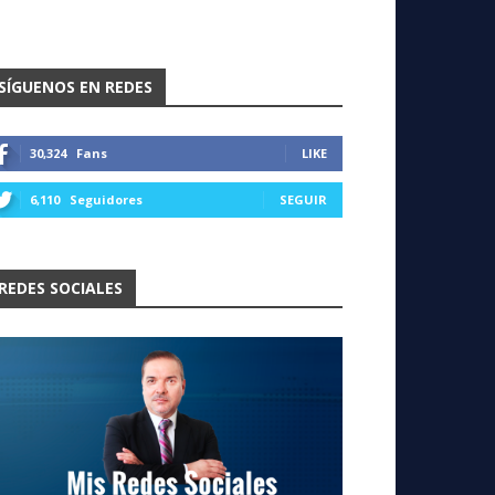
SÍGUENOS EN REDES
30,324
Fans
LIKE
6,110
Seguidores
SEGUIR
REDES SOCIALES