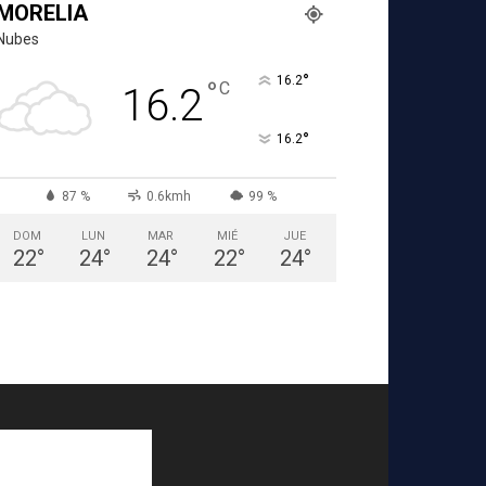
MORELIA
Nubes
°
16.2
°
C
16.2
°
16.2
87 %
0.6kmh
99 %
DOM
LUN
MAR
MIÉ
JUE
22
°
24
°
24
°
22
°
24
°