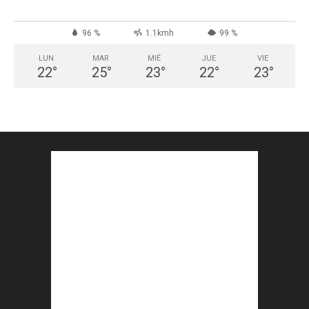
96 %
1.1kmh
99 %
LUN
MAR
MIÉ
JUE
VIE
22
°
25
°
23
°
22
°
23
°