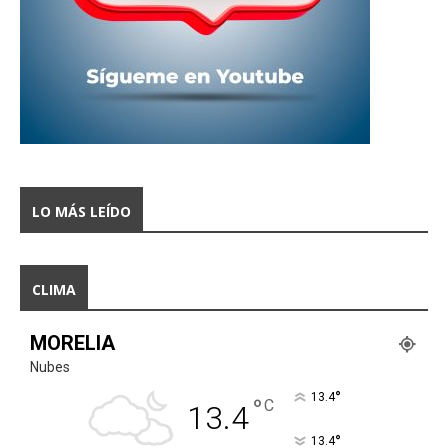
LO MÁS LEÍDO
CLIMA
MORELIA
Nubes
°
13.4
°
C
13.4
°
13.4