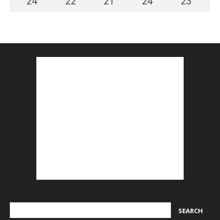
24
°
22
°
21
°
24
°
23
°