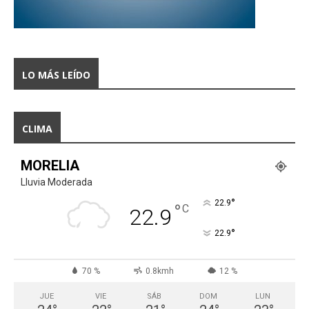
LO MÁS LEÍDO
CLIMA
MORELIA
Lluvia Moderada
°
22.9
°
C
22.9
°
22.9
70 %
0.8kmh
12 %
JUE
VIE
SÁB
DOM
LUN