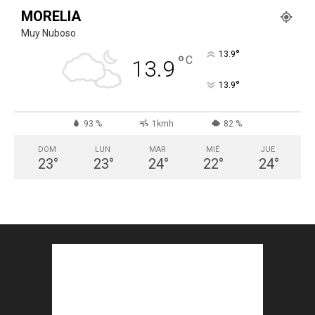
MORELIA
Muy Nuboso
°
13.9
°
C
13.9
°
13.9
93 %
1kmh
82 %
DOM
LUN
MAR
MIÉ
JUE
23
°
23
°
24
°
22
°
24
°