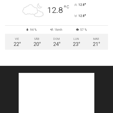
°
12.8
°
C
12.8
°
12.8
94 %
1kmh
57 %
VIE
SÁB
DOM
LUN
MAR
22
°
20
°
24
°
23
°
21
°