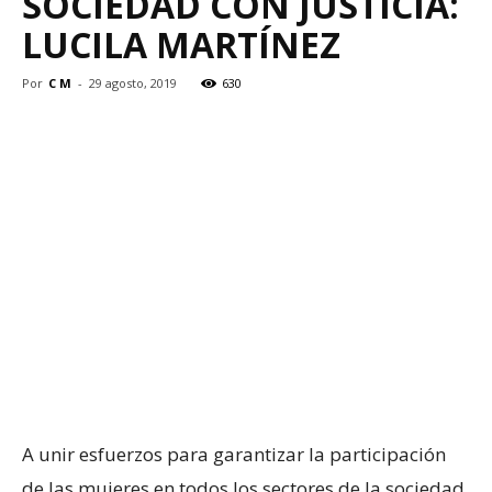
SOCIEDAD CON JUSTICIA:
LUCILA MARTÍNEZ
Por
C M
-
29 agosto, 2019
630
A unir esfuerzos para garantizar la participación
de las mujeres en todos los sectores de la sociedad,