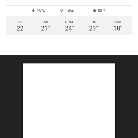
93 %
1.6kmh
58 %
VIE
SÁB
DOM
LUN
MAR
22
°
21
°
24
°
23
°
18
°