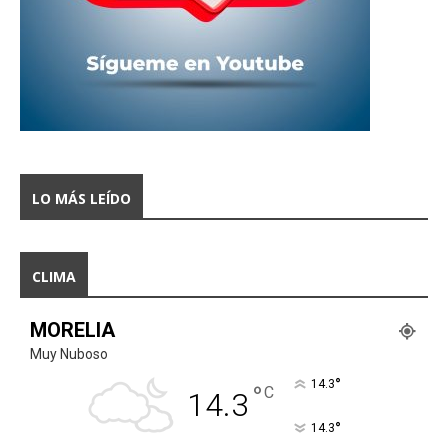
LO MÁS LEÍDO
CLIMA
MORELIA
Muy Nuboso
°
14.3
°
C
14.3
°
14.3