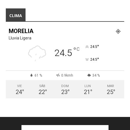
CLIMA
MORELIA
Lluvia Ligera
°
24.5
°
C
24.5
°
24.5
61 %
0.9kmh
34 %
VIE
SÁB
DOM
LUN
MAR
24
°
22
°
23
°
21
°
25
°