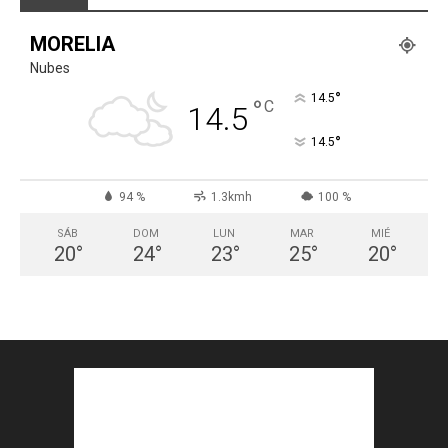
MORELIA
Nubes
°
14.5
°
C
14.5
°
14.5
94 %
1.3kmh
100 %
SÁB
DOM
LUN
MAR
MIÉ
20
°
24
°
23
°
25
°
20
°