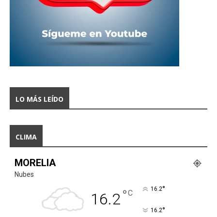
LO MÁS LEÍDO
CLIMA
MORELIA
Nubes
°
16.2
°
C
16.2
°
16.2