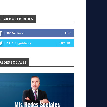
SÍGUENOS EN REDES
30,324
Fans
LIKE
6,110
Seguidores
SEGUIR
REDES SOCIALES