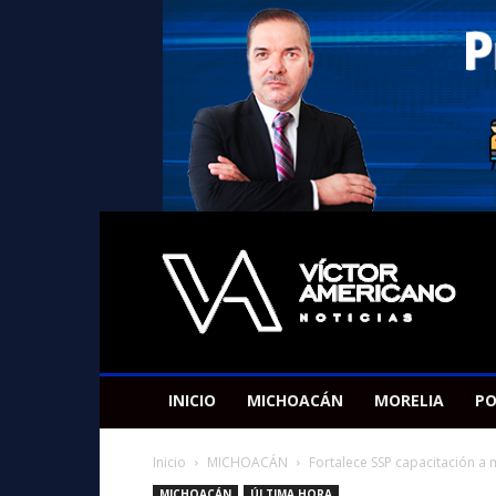
Americano
Victor
INICIO
MICHOACÁN
MORELIA
PO
Inicio
MICHOACÁN
Fortalece SSP capacitación a
MICHOACÁN
ÚLTIMA HORA