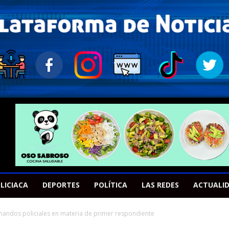
LICIACA
DEPORTES
POLÍTICA
LAS REDES
ACTUALI
 mandos policiales en materia de primer respondiente