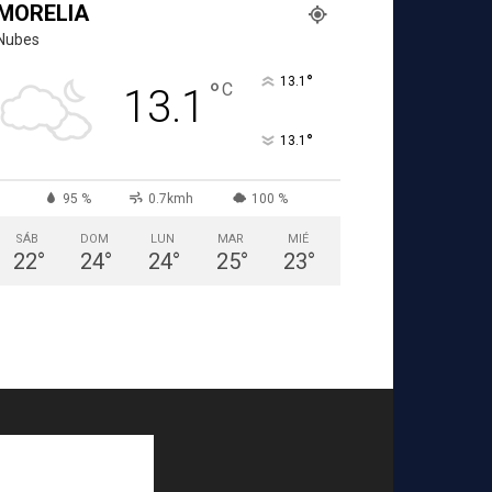
MORELIA
Nubes
°
13.1
°
C
13.1
°
13.1
95 %
0.7kmh
100 %
SÁB
DOM
LUN
MAR
MIÉ
22
°
24
°
24
°
25
°
23
°