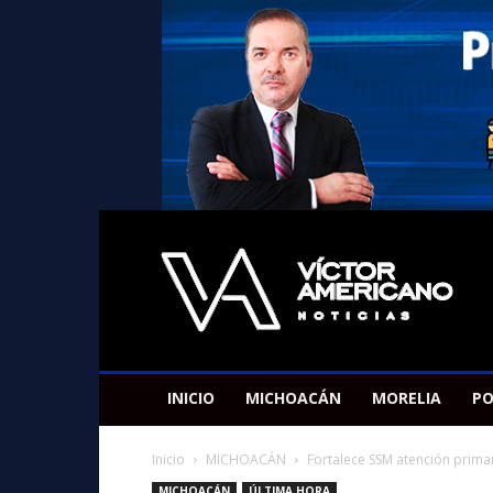
Americano
Victor
INICIO
MICHOACÁN
MORELIA
PO
Inicio
MICHOACÁN
Fortalece SSM atención primar
MICHOACÁN
ÚLTIMA HORA