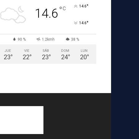
°
14.6
°
C
14.6
°
14.6
90 %
1.2kmh
38 %
JUE
VIE
SÁB
DOM
LUN
23
°
22
°
23
°
24
°
20
°