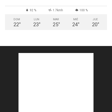
92 %
1.7kmh
100 %
DOM
LUN
MAR
MIÉ
JUE
22
°
23
°
25
°
24
°
20
°