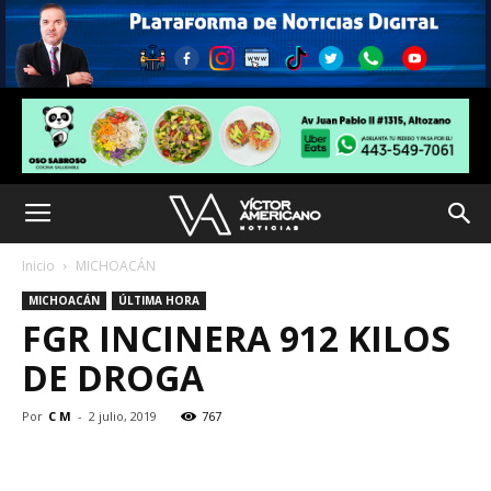
Inicio
MICHOACÁN
MICHOACÁN
ÚLTIMA HORA
FGR INCINERA 912 KILOS
DE DROGA
Por
C M
-
2 julio, 2019
767