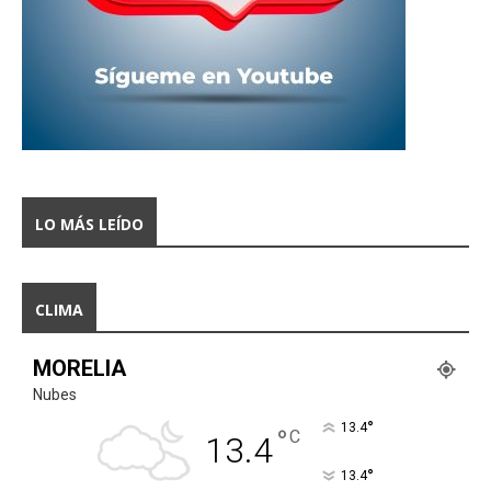
LO MÁS LEÍDO
CLIMA
MORELIA
Nubes
°
13.4
°
C
13.4
°
13.4