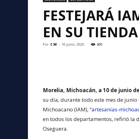
FESTEJARÁ IA
EN SU TIENDA
Por
C M
-
10 junio, 2020
600
Morelia, Michoacán, a 10 de junio d
su día, durante todo este mes de junio l
Michoacano (IAM), “
artesanías-michoa
en todos los departamentos, refirió la 
Oseguera.