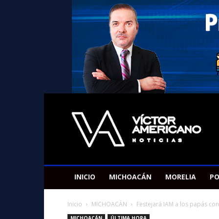
Americano
Victor
INICIO
MICHOACÁN
MORELIA
PO
Inicio
MICHOACÁN
Festejará IAM a los papás con
MICHOACÁN
ÚLTIMA HORA