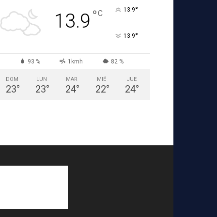
°
13.9
°
C
13.9
°
13.9
93 %
1kmh
82 %
DOM
LUN
MAR
MIÉ
JUE
23
°
23
°
24
°
22
°
24
°