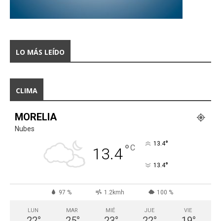
LO MÁS LEÍDO
CLIMA
MORELIA
Nubes
°
13.4
°
C
13.4
°
13.4
97 %
1.2kmh
100 %
LUN
MAR
MIÉ
JUE
VIE
22
°
25
°
23
°
22
°
19
°