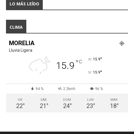
LO MÁS LEÍDO
CLIMA
MORELIA
Lluvia Ligera
°
15.9
°
C
15.9
°
15.9
94 %
2.2kmh
96 %
VIE
SÁB
DOM
LUN
MAR
22
°
21
°
24
°
23
°
18
°