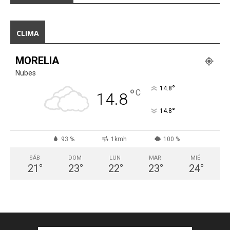
CLIMA
MORELIA
Nubes
°
14.8
°
C
14.8
°
14.8
93 %
1kmh
100 %
SÁB
DOM
LUN
MAR
MIÉ
21
°
23
°
22
°
23
°
24
°