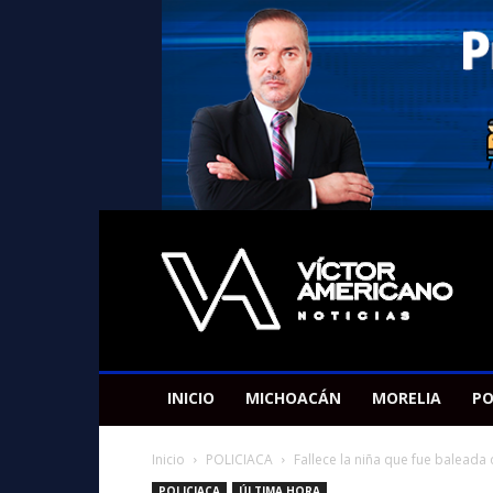
Americano
Victor
INICIO
MICHOACÁN
MORELIA
PO
Inicio
POLICIACA
Fallece la niña que fue baleada 
POLICIACA
ÚLTIMA HORA