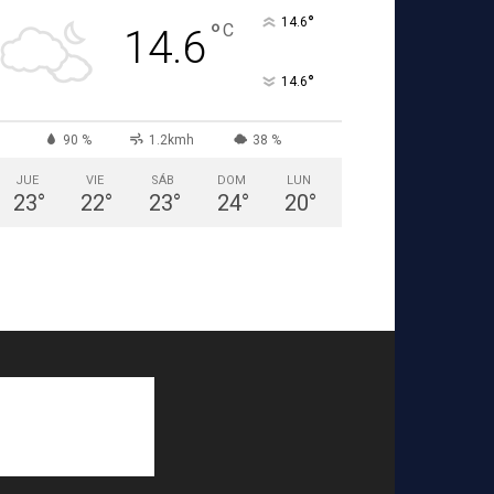
°
14.6
°
C
14.6
°
14.6
90 %
1.2kmh
38 %
JUE
VIE
SÁB
DOM
LUN
23
°
22
°
23
°
24
°
20
°