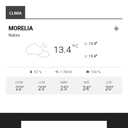
CLIMA
MORELIA
Nubes
°
13.4
°
C
13.4
°
13.4
92 %
1.7kmh
100 %
DOM
LUN
MAR
MIÉ
JUE
22
°
23
°
25
°
24
°
20
°