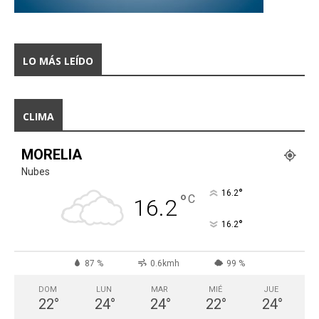
LO MÁS LEÍDO
CLIMA
MORELIA
Nubes
°
16.2
°
C
16.2
°
16.2
87 %
0.6kmh
99 %
DOM
LUN
MAR
MIÉ
JUE
22
°
24
°
24
°
22
°
24
°