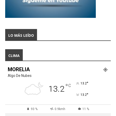
LO MÁS LEÍDO
CLIMA
MORELIA
Algo De Nubes
°
13.2
°
C
13.2
°
13.2
93 %
0.9kmh
11 %