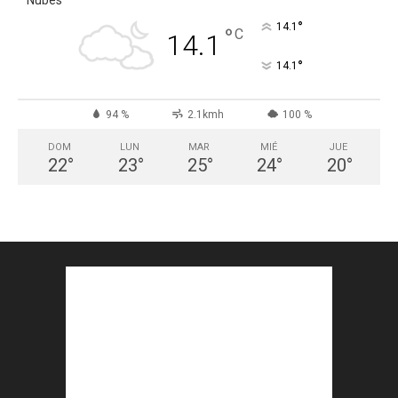
°
14.1
°
C
14.1
°
14.1
94 %
2.1kmh
100 %
DOM
LUN
MAR
MIÉ
JUE
22
°
23
°
25
°
24
°
20
°