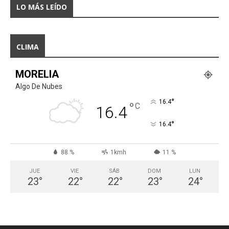
LO MÁS LEÍDO
CLIMA
MORELIA
Algo De Nubes
°
16.4
°
C
16.4
°
16.4
88 %
1kmh
11 %
JUE
VIE
SÁB
DOM
LUN
23
°
22
°
22
°
23
°
24
°