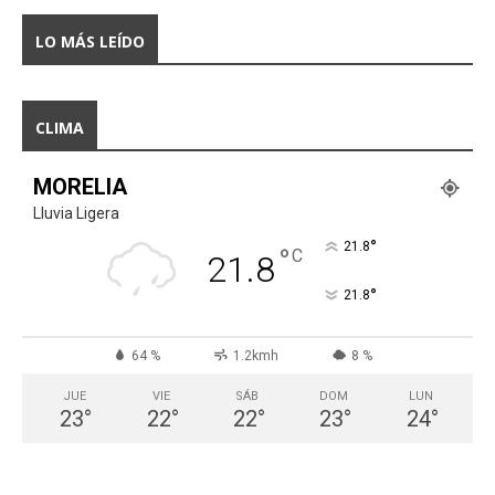
LO MÁS LEÍDO
CLIMA
MORELIA
Lluvia Ligera
°
21.8
°
C
21.8
°
21.8
64 %
1.2kmh
8 %
JUE
VIE
SÁB
DOM
LUN
23
°
22
°
22
°
23
°
24
°