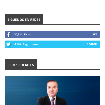
SÍGUENOS EN REDES
30,324
Fans
LIKE
6,110
Seguidores
SEGUIR
REDES SOCIALES