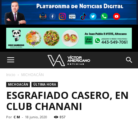
Inicio
MICHOACÁN
MICHOACÁN
ÚLTIMA HORA
ESGRAFIADO CASERO, EN
CLUB CHANANI
Por
C M
-
18 junio, 2020
857