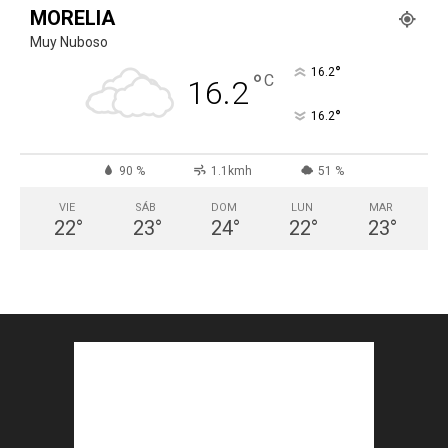
MORELIA
Muy Nuboso
°
16.2
°
C
16.2
°
16.2
90 %
1.1kmh
51 %
VIE
SÁB
DOM
LUN
MAR
22
°
23
°
24
°
22
°
23
°