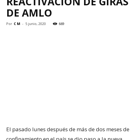
REACTIVACIÓN DE GIRAS
DE AMLO
Por
C M
-
5 junio, 2020
669
El pasado lunes después de más de dos meses de
confinamiento en el país se dio paso a la nueva