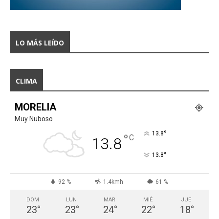
LO MÁS LEÍDO
CLIMA
MORELIA
Muy Nuboso
°
13.8
°
C
13.8
°
13.8
92 %
1.4kmh
61 %
DOM
LUN
MAR
MIÉ
JUE
23
°
23
°
24
°
22
°
18
°