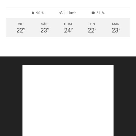
90 %
1.1kmh
51 %
VIE
SÁB
DOM
LUN
MAR
22
°
23
°
24
°
22
°
23
°