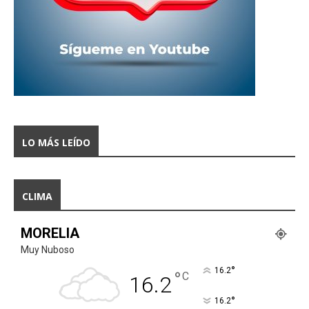
LO MÁS LEÍDO
CLIMA
MORELIA
Muy Nuboso
°
16.2
°
C
16.2
°
16.2