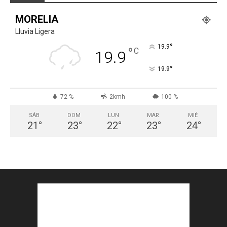
MORELIA
Lluvia Ligera
°
19.9
°
C
19.9
°
19.9
72 %
2kmh
100 %
SÁB
DOM
LUN
MAR
MIÉ
21
°
23
°
22
°
23
°
24
°