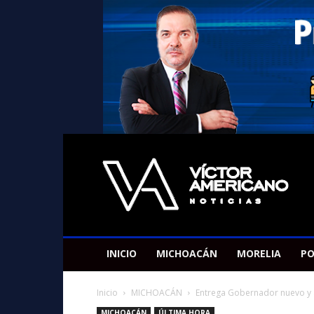
Americano
Victor
INICIO
MICHOACÁN
MORELIA
PO
Inicio
MICHOACÁN
Entrega Gobernador nuevo y 
MICHOACÁN
ÚLTIMA HORA