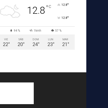
°
12.8
°
C
12.8
°
12.8
94 %
1kmh
57 %
VIE
SÁB
DOM
LUN
MAR
22
°
20
°
24
°
23
°
21
°