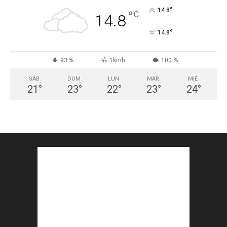
°
14.8
°
C
14.8
°
14.8
93 %
1kmh
100 %
SÁB
DOM
LUN
MAR
MIÉ
21
°
23
°
22
°
23
°
24
°