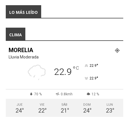
LO MÁS LEÍDO
CLIMA
MORELIA
Lluvia Moderada
°
22.9
°
C
22.9
°
22.9
70 %
0.8kmh
12 %
JUE
VIE
SÁB
DOM
LUN
24
°
22
°
21
°
24
°
23
°