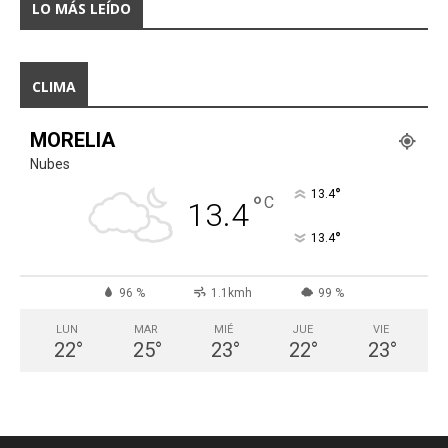
LO MÁS LEÍDO
CLIMA
MORELIA
Nubes
°
13.4
°
C
13.4
°
13.4
96 %
1.1kmh
99 %
LUN
MAR
MIÉ
JUE
VIE
22
°
25
°
23
°
22
°
23
°