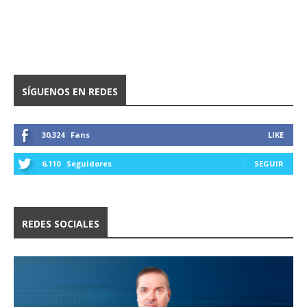
SÍGUENOS EN REDES
30,324
Fans
LIKE
6,110
Seguidores
SEGUIR
REDES SOCIALES