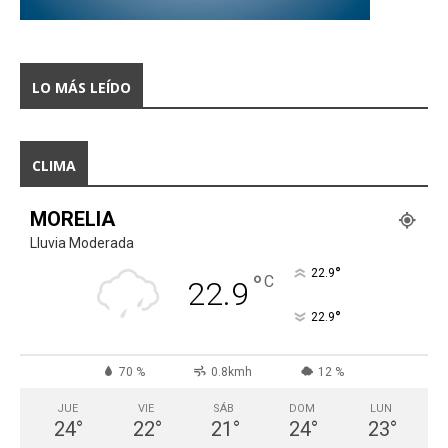
LO MÁS LEÍDO
CLIMA
MORELIA
Lluvia Moderada
°
22.9
°
C
22.9
°
22.9
70 %
0.8kmh
12 %
JUE
VIE
SÁB
DOM
LUN
24
°
22
°
21
°
24
°
23
°