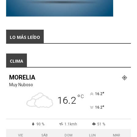
LO MÁS LEÍDO
CLIMA
MORELIA
Muy Nuboso
°
16.2
°
C
16.2
°
16.2
90 %
1.1kmh
51 %
VIE
SÁB
DOM
LUN
MAR