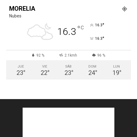
MORELIA
Nubes
°
16.3
°
C
16.3
°
16.3
92 %
2.1kmh
96 %
JUE
VIE
SÁB
DOM
LUN
23
°
22
°
23
°
24
°
19
°