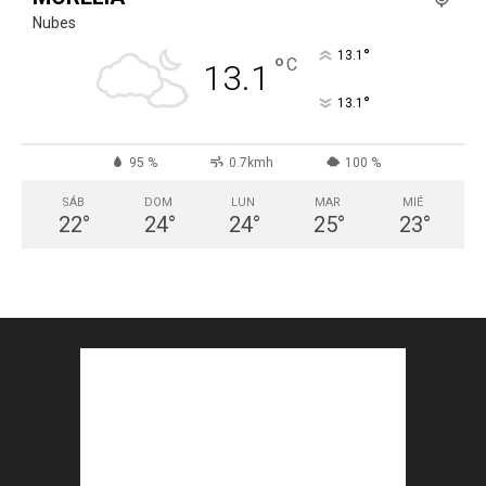
Nubes
°
13.1
°
C
13.1
°
13.1
95 %
0.7kmh
100 %
SÁB
DOM
LUN
MAR
MIÉ
22
°
24
°
24
°
25
°
23
°