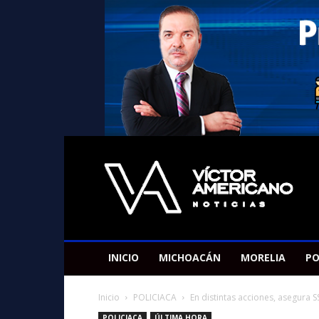
Americano
Victor
INICIO
MICHOACÁN
MORELIA
PO
Inicio
POLICIACA
En distintas acciones, asegura S
POLICIACA
ÚLTIMA HORA