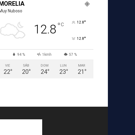
MORELIA
Muy Nuboso
°
12.8
°
C
12.8
°
12.8
94 %
1kmh
57 %
VIE
SÁB
DOM
LUN
MAR
22
°
20
°
24
°
23
°
21
°