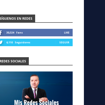
SÍGUENOS EN REDES
30,324
Fans
LIKE
6,110
Seguidores
SEGUIR
REDES SOCIALES