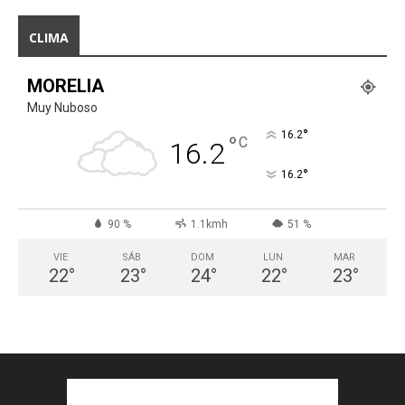
CLIMA
MORELIA
Muy Nuboso
°
16.2
°
C
16.2
°
16.2
90 %
1.1kmh
51 %
VIE
SÁB
DOM
LUN
MAR
22
°
23
°
24
°
22
°
23
°