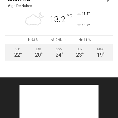
Algo De Nubes
°
13.2
°
C
13.2
°
13.2
93 %
0.9kmh
11 %
VIE
SÁB
DOM
LUN
MAR
22
°
20
°
24
°
23
°
19
°