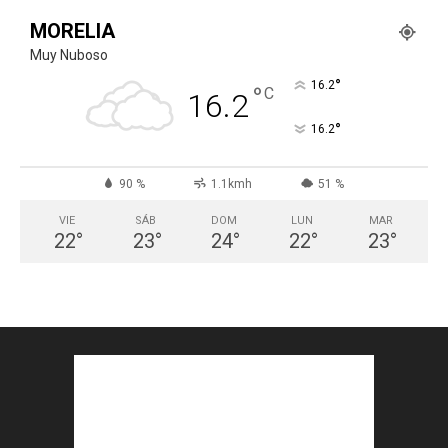
MORELIA
Muy Nuboso
°
16.2
°
C
16.2
°
16.2
90 %
1.1kmh
51 %
VIE
SÁB
DOM
LUN
MAR
22
°
23
°
24
°
22
°
23
°