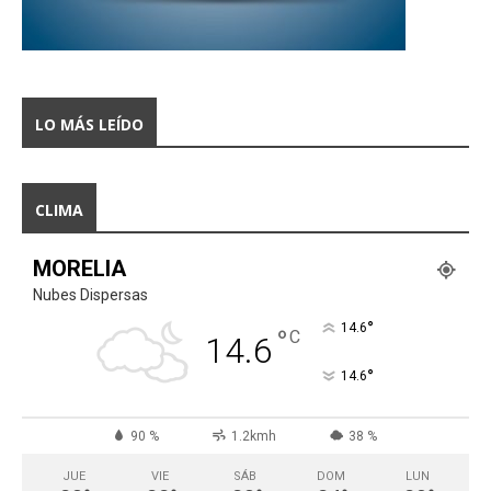
LO MÁS LEÍDO
CLIMA
MORELIA
Nubes Dispersas
°
14.6
°
C
14.6
°
14.6
90 %
1.2kmh
38 %
JUE
VIE
SÁB
DOM
LUN