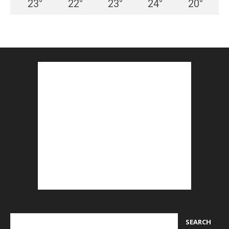
23
°
22
°
23
°
24
°
20
°