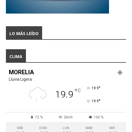
LO MÁS LEÍDO
CLIMA
MORELIA
Lluvia Ligera
°
19.9
°
C
19.9
°
19.9
72 %
2kmh
100 %
SÁB
DOM
LUN
MAR
MIÉ