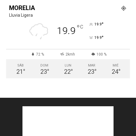
MORELIA
Lluvia Ligera
°
19.9
°
C
19.9
°
19.9
72 %
2kmh
100 %
SÁB
DOM
LUN
MAR
MIÉ
21
°
23
°
22
°
23
°
24
°