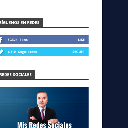
SÍGUENOS EN REDES
30,324
Fans
LIKE
6,110
Seguidores
SEGUIR
REDES SOCIALES