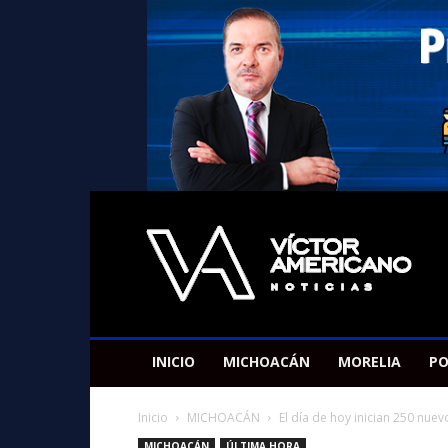
Americano
Victor
INICIO
MICHOACÁN
MORELIA
PO
Inicio
MICHOACÁN
El día de hoy inician 250 nue
MICHOACÁN
ÚLTIMA HORA