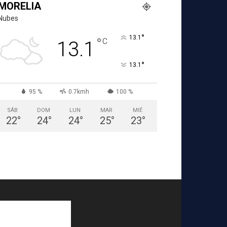
MORELIA
Nubes
°
13.1
°
C
13.1
°
13.1
95 %
0.7kmh
100 %
SÁB
DOM
LUN
MAR
MIÉ
22
°
24
°
24
°
25
°
23
°