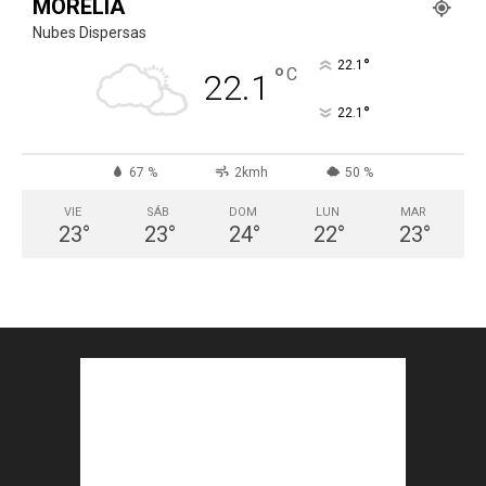
MORELIA
Nubes Dispersas
°
22.1
°
C
22.1
°
22.1
67 %
2kmh
50 %
VIE
SÁB
DOM
LUN
MAR
23
°
23
°
24
°
22
°
23
°