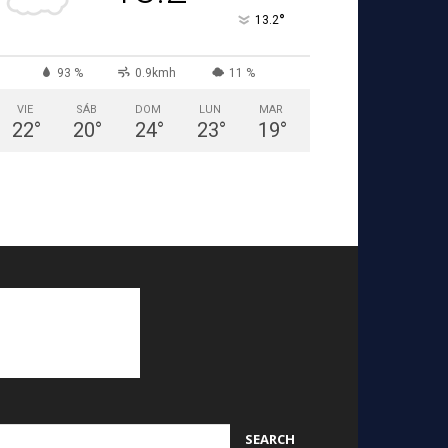
°
13.2
93 %
0.9kmh
11 %
VIE
SÁB
DOM
LUN
MAR
22
°
20
°
24
°
23
°
19
°