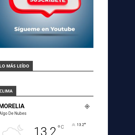
LO MÁS LEÍDO
CLIMA
MORELIA
Algo De Nubes
°
13.2
°
C
13.2