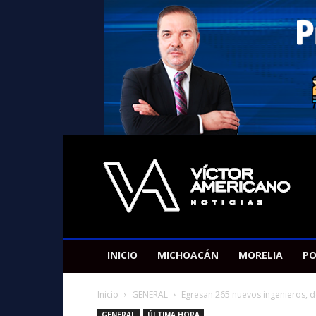
Americano
Victor
INICIO
MICHOACÁN
MORELIA
PO
Inicio
GENERAL
Egresan 265 nuevos ingenieros, d
GENERAL
ÚLTIMA HORA