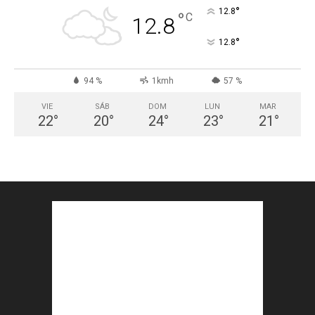
°
12.8
°
C
12.8
°
12.8
94 %
1kmh
57 %
VIE
SÁB
DOM
LUN
MAR
22
°
20
°
24
°
23
°
21
°