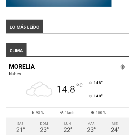
LO MÁS LEÍDO
CLIMA
MORELIA
Nubes
°
14.8
°
C
14.8
°
14.8
93 %
1kmh
100 %
SÁB
DOM
LUN
MAR
MIÉ
21
°
23
°
22
°
23
°
24
°